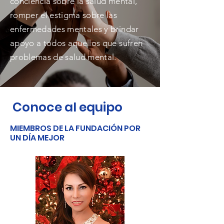
conciencia sobre la salud mental,
romper el estigma sobre las
enfermedades mentales y brindar
apoyo a todos aquellos que sufren
problemas de salud mental.
Conoce al equipo
MIEMBROS DE LA FUNDACIÓN POR
UN DÍA MEJOR