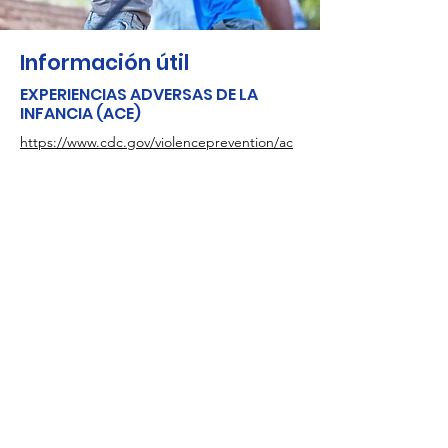
Información útil
EXPERIENCIAS ADVERSAS DE LA
INFANCIA (ACE)
https://www.cdc.gov/violenceprevention/ac
estudy/
BUSCA AYUDA EN ESPAÑOL
(404) 639-3286
https://www.cdc.gov/spanish/mediosdecom
unicacion/rss.html
LÍNEA DE CRISIS
1-800-273-TALK
Línea de vida nacional para la prevención
del suicidio