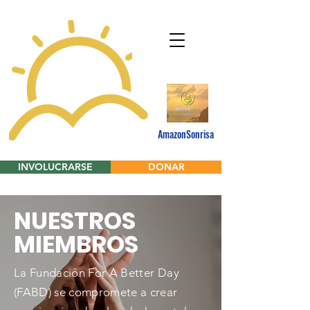
AmazonSonrisa
INVOLUCRARSE
DONAR
NUESTROS
MIEMBROS
La Fundación For A Better Day
(FABD) se compromete a crear